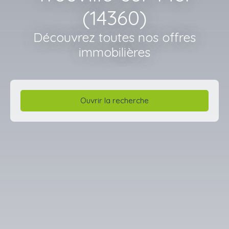
(14360)
Découvrez toutes nos offres
immobilières
Ouvrir la recherche
Type d'offre
Vente
Type de bien
Maison
Localisation
Trouville-sur-Mer (14360)
Budget max (€)