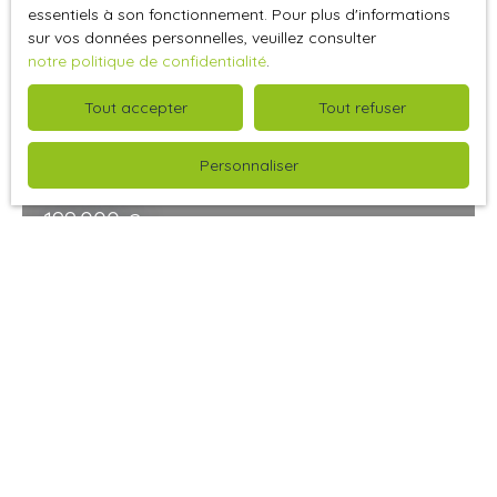
essentiels à son fonctionnement. Pour plus d'informations
sur vos données personnelles, veuillez consulter
notre politique de confidentialité
.
Tout accepter
Tout refuser
Personnaliser
199 000
€
Maison à vendre, 4 pièces - Trouville-sur-Mer
14360
Trouville-sur-Mer 14360
4
pièces
EXCLUSIVITE – RARE – TROUVILLE-SUR-MER – QUARTIER
BONSECOURS – A DEUX PAS DE LA PLAGE ET DU CASINO
– Véritable maison de ville de charme à rénover,
idéalement située dans l’un des secteurs les plus
recherchés de Trouville-sur-Mer. Offrant une surface