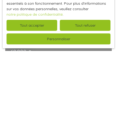
Idéal 1er achat
essentiels à son fonctionnement. Pour plus d'informations
sur vos données personnelles, veuillez consulter
notre politique de confidentialité
.
Tout accepter
Tout refuser
Personnaliser
69 000
€
Maison individuelle à vendre, 4 pièces - Saint-
Blimont 80960
Saint-Blimont 80960
4
pièces
EXCLUSIVITE - 10 MINUTES DE LA PLAGE CAYEUX-SUR-MER
ET SAINT-VALERY-SUR-SOMME - Environnement
campagne. Maison de type longère ancienne, édifiée sur
un terrain plat d'environ 750m². Offrant une surface
habitable de 100m². Comprenant au RDC : Séjour-salon