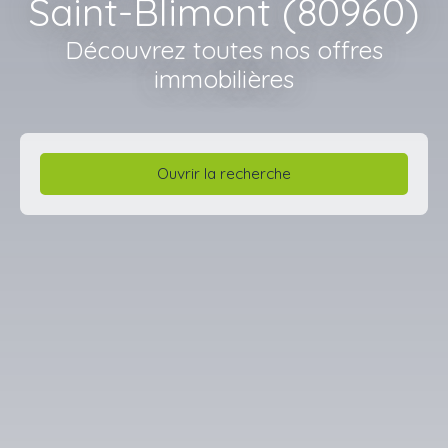
Saint-Blimont (80960)
Découvrez toutes nos offres
immobilières
Ouvrir la recherche
Type d'offre
Vente
Type de bien
Maison
Localisation
Saint-Blimont (80960)
Budget max (€)