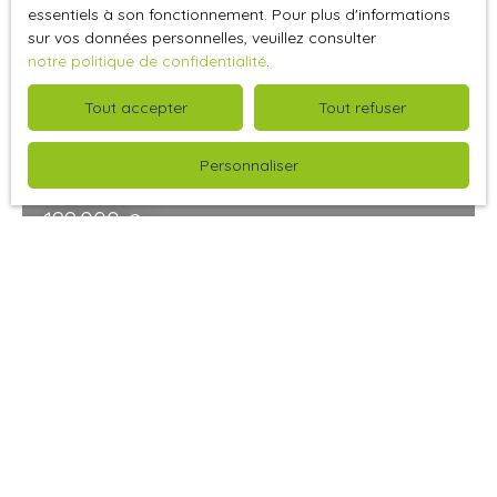
Exclusivité
essentiels à son fonctionnement. Pour plus d'informations
sur vos données personnelles, veuillez consulter
notre politique de confidentialité
.
Tout accepter
Tout refuser
Personnaliser
199 000
€
Maison individuelle à vendre, 10 pièces -
Perriers-sur-Andelle 27910
Perriers-sur-Andelle 27910
10
pièces
RARE - EXCLUSIVITE - PERRIERS-SUR-ANDELLE - 35
MINUTES ROUEN - Pavillon de construction traditionnelle,
offrant une surface habitable de 208 m² carrez,
comprenant au rez-de-chaussée : une entrée, une
véranda, une cuisine, un séjour-salon avec cheminée,