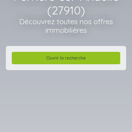
(27910)
Découvrez toutes nos offres
immobilières
Ouvrir la recherche
Type d'offre
Vente
Type de bien
Maison
Localisation
Perriers-sur-Andelle (27910)
Budget max (€)