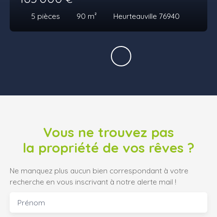
5
pièces
90
m²
Heurteauville 76940
Vous ne trouvez pas
la propriété de vos rêves ?
Ne manquez plus aucun bien correspondant à votre
recherche en vous inscrivant à notre alerte mail !
Prénom