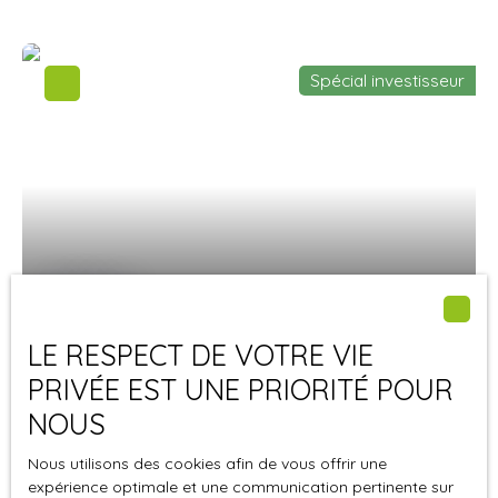
Spécial investisseur
49 500
€
LE RESPECT DE VOTRE VIE
Local commercial à vendre, 78 m² - Le Houlme
PRIVÉE EST UNE PRIORITÉ POUR
76770
Le Houlme 76770
3
pièces
NOUS
LE HOULME CENTRE - BAISSE DE PRIX - IDEAL POUR
Nous utilisons des cookies afin de vous offrir une
COMMERCANT OU INVESTISSEUR - Location possible
expérience optimale et une communication pertinente sur
600€ - AXE PASSAGER TRES BELLE VISIBILITE - MURS