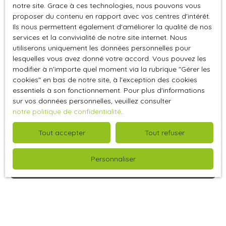
notre site. Grace à ces technologies, nous pouvons vous
COMMERCIAUX - A PROXIMITE DE LA MAIRIE - Local
proposer du contenu en rapport avec vos centres d'intérêt.
commercial avec grande vitrine, comprenant au RDC :
Ils nous permettent également d'améliorer la qualité de nos
Une entrée avec hall d'accueil, un espace vente, un grand
services et la convivialité de notre site internet. Nous
atelier, cuisine et WC indépendant. Agent commercial :
utiliserons uniquement les données personnelles pour
Steeven COSERT
lesquelles vous avez donné votre accord. Vous pouvez les
modifier à n'importe quel moment via la rubrique ″Gérer les
cookies″ en bas de notre site, à l'exception des cookies
essentiels à son fonctionnement. Pour plus d'informations
sur vos données personnelles, veuillez consulter
notre politique de confidentialité
.
Tout accepter
Tout refuser
129 000
Personnaliser
€
Entrepôt à vendre, 1015 m² - Barentin 76360
Barentin 76360