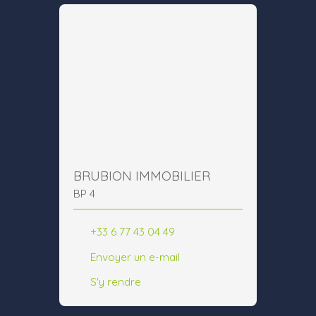
BRUBION IMMOBILIER
BP 4
+33 6 77 43 04 49
Envoyer un e-mail
S'y rendre