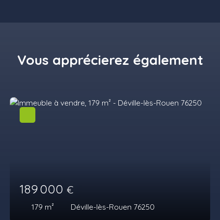
Vous apprécierez
également
189 000
€
179
m²
Déville-lès-Rouen 76250