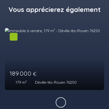
Vous apprécierez
également
189 000
€
179
m²
Déville-lès-Rouen 76250