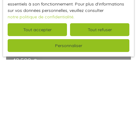
Spécial investisseur
essentiels à son fonctionnement. Pour plus d'informations
sur vos données personnelles, veuillez consulter
notre politique de confidentialité
.
Tout accepter
Tout refuser
Personnaliser
49 500
€
Appartement à vendre, 1 pièce - Déville-lès-
Rouen 76250
Déville-lès-Rouen 76250
1
pièce
EXCLUSIVITE - IDEAL INVESTISSEUR - DEVILLE LES ROUEN -
PROXIMITE HOTEL DE VILLE - BELLE OPPORTUNITE -
INVESTISSEMENT SECURISE - FORTE DEMANDE LOCATIVE
SUR LE SECTEUR Dans une petite copropriété où les
parties communes ont été entièrement rénovées,