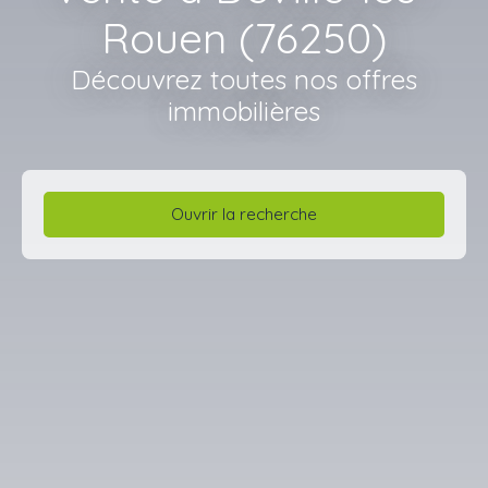
Rouen (76250)
Découvrez toutes nos offres
immobilières
Ouvrir la recherche
Type d'offre
Vente
Type de bien
Appartement
Localisation
Déville-lès-Rouen (76250)
Budget max (€)